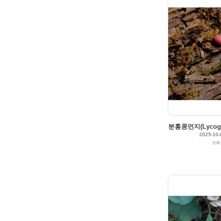
178
0
2025/10/04
by
갈매빛/崠駐
Views
160
Likes
0
분홍콩먼지(Lycogala
2025-10-
조회