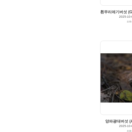
흰무리애기버섯 (Gymn
2025-10-
조회
211
0
양파광대버섯 (Am
2025-10-
조회