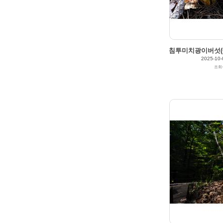
Views
188
Likes
0
침투미치광이버섯(Gym
2025-10-
조회