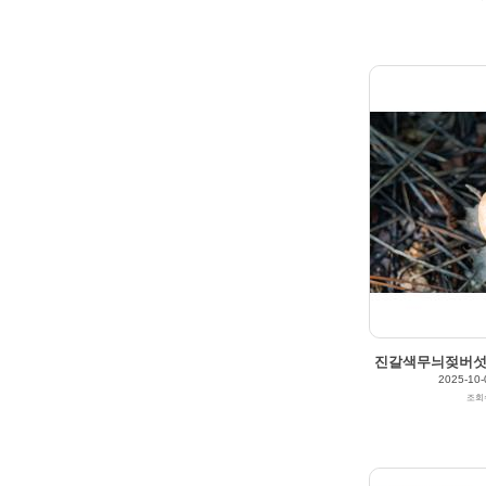
209
0
진갈색무늬젖버섯(Lac
2025-10-
조회