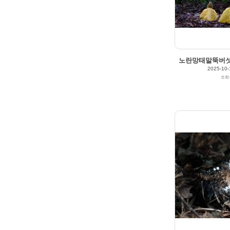
노란망태말뚝버섯 (Ph
2025-10-
조회
248
0