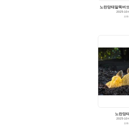
노란망태말뚝버섯(Pha
2025-10-
조회
2025/10/03
by
갈매빛/崠駐
Views
149
Likes
0
노란망
2025-10-
조회