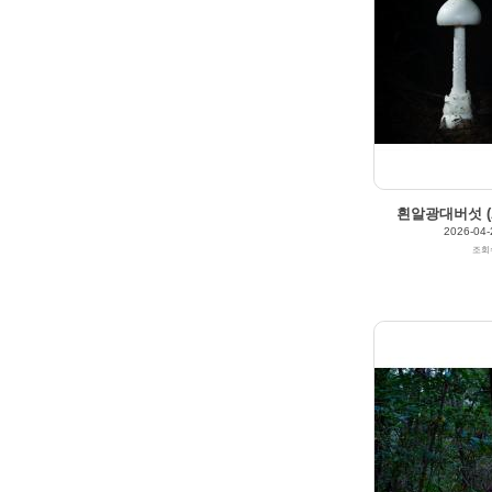
2025/10/13
by
갈매빛/崠駐
Views
302
Likes
0
흰알광대버섯 (Am
2026-04-
조회