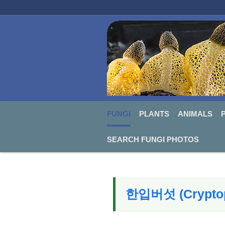
FUNGI
PLANTS
ANIMALS
PHO
Sketchbook5, 스케치북5
Sketchbook5, 스케치북5
FUNGI
PLANTS
ANIMALS
SEARCH FUNGI PHOTOS
한입버섯 (Cryptopo