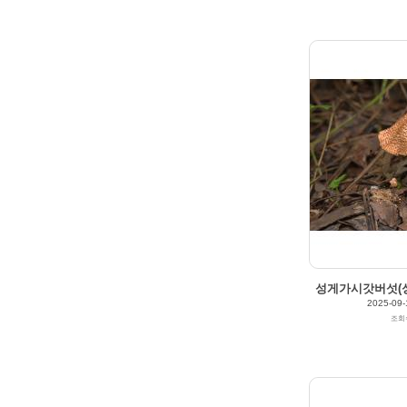
195
0
성게가시갓버섯(성게
2025-09-
조회
2025/09/12