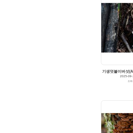
by
갈매빛/崠駐
Views
158
Likes
0
2025/09/12
by
갈매빛/崠駐
Views
195
Likes
0
기생덧붙이버섯(Aster
2025-09-
조회