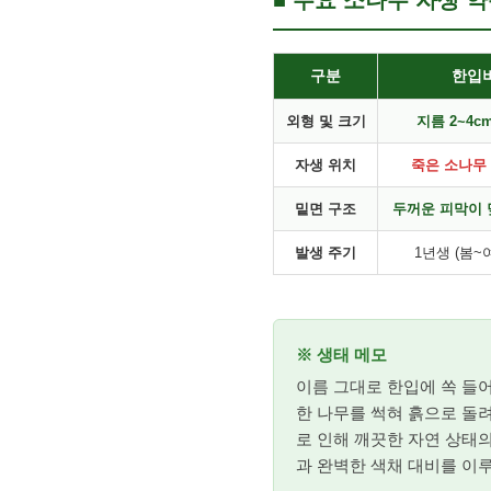
■ 주요 소나무 자생 약
구분
한입버
외형 및 크기
지름 2~4c
자생 위치
죽은 소나무 
밑면 구조
두꺼운 피막이 덮
발생 주기
1년생 (봄~
※ 생태 메모
이름 그대로 한입에 쏙 들
한 나무를 썩혀 흙으로 돌
로 인해 깨끗한 자연 상태
과 완벽한 색채 대비를 이루