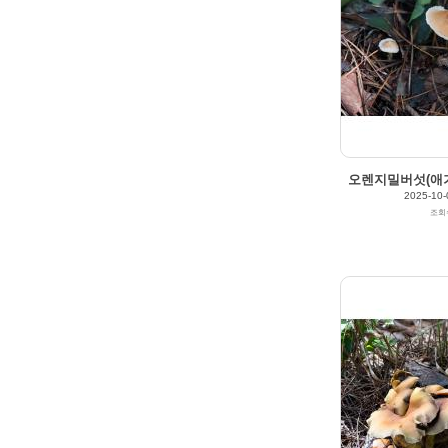
2025/10/04
by
갈매빛/崠駐
Views
174
Likes
0
오렌지밀버섯(애기
2025-10-
조회
2025/10/03
by
갈매빛/崠駐