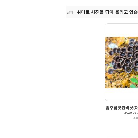
취미로 사진을 담아 올리고 있습
공지
50
0
2026/07/11
by
갈매빛/崠駐
Views
72
Likes
0
좀주름찻잔버섯(Cyath
2026-07-
조