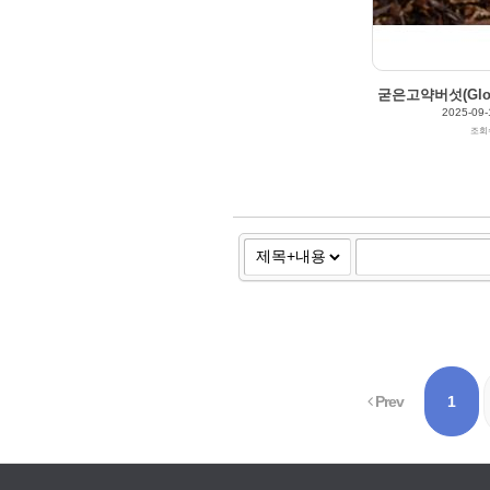
굳은고약버섯(Gloeoc
2025-09-
조회
Prev
1