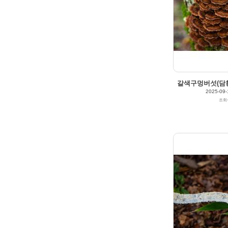
갈색구멍버섯(담황
2025-09-
조회
2025/09/12
by
갈매빛/崠駐
Views
178
Likes
0