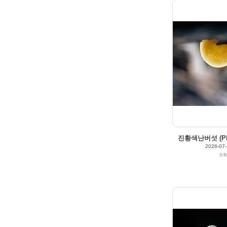
2026/04/20
by
갈매빛/崠駐
Views
186
Likes
0
진황색난버섯 (Plute
2026-07-
조