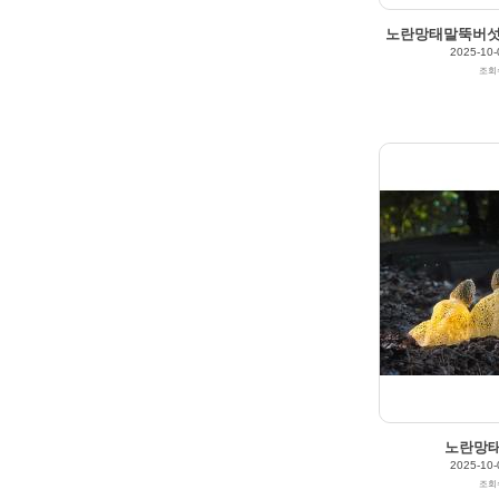
노란망태말뚝버섯(Pha
2025-10-
조회
2025/10/03
by
갈매빛/崠駐
Views
157
Likes
0
노란망
2025-10-
조회