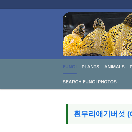
FUNGI
PLANTS
ANIMALS
PHO
Sketchbook5, 스케치북5
Sketchbook5, 스케치북5
FUNGI
PLANTS
ANIMALS
SEARCH FUNGI PHOTOS
흰무리애기버섯 (Gym