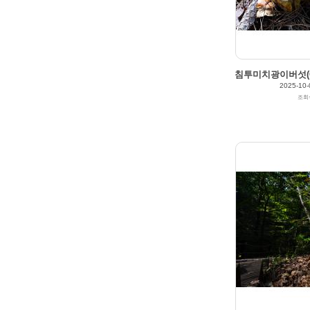
침투미치광이버섯(Gym
2025-10-
조회
2025/10/03
by
갈매빛/崠駐
Views
191
Likes
0