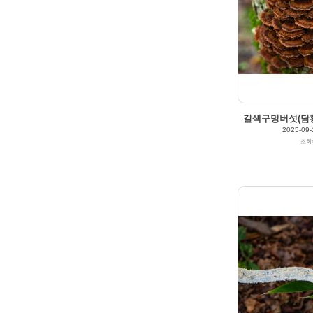
갈색구멍버섯(담황
2025-09-
조회
179
0