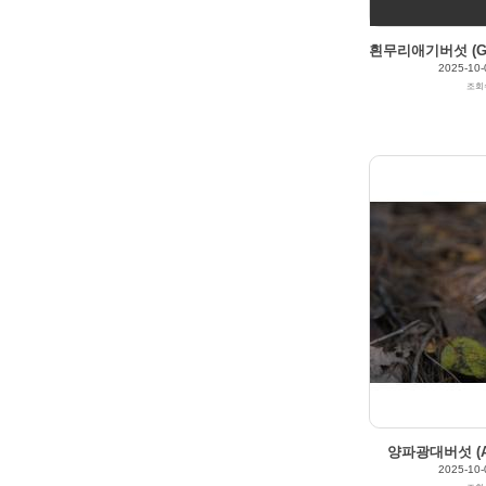
흰무리애기버섯 (Gymn
2025-10-
조회
2025/10/04
by
갈매빛/崠駐
Views
214
Likes
0
양파광대버섯 (Am
2025-10-