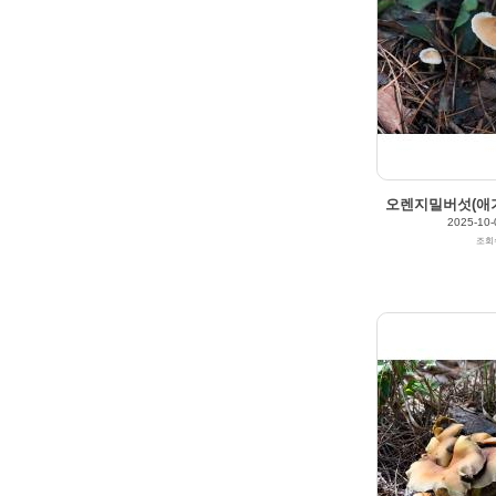
오렌지밀버섯(애기
2025-10-
조회
2025/10/04
by
갈매빛/崠駐
Views
178
Likes
0