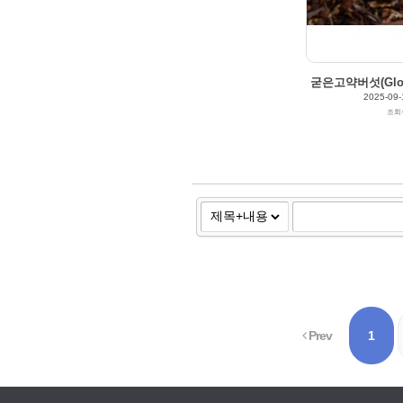
굳은고약버섯(Gloeoc
2025-09-
조회
Prev
1