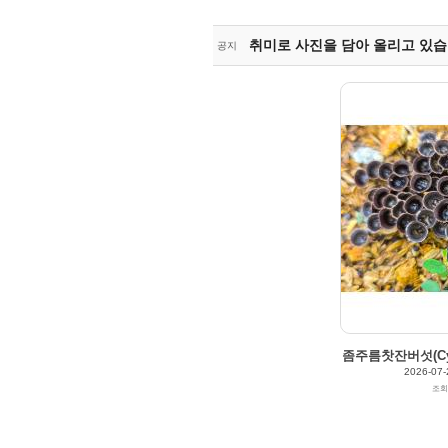
취미로 사진을 담아 올리고 있습
공지
2026/07/23
by
갈매빛/崠駐
Views
58
Likes
0
2026/07/11
by
갈매빛/崠駐
Views
84
Likes
0
좀주름찻잔버섯(Cyath
2026-07-
조