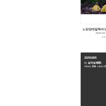
노란망태말뚝버섯 (Ph
2025-10-
조회
2025/10/05
by
갈매빛/崠駐
Views
256
Likes
0
2025/10/04
by
갈매빛/崠駐
Views
216
Likes
0