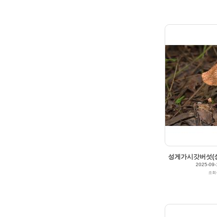
205
0
2025/09/12
by
갈매빛/崠駐
Views
159
Likes
0
성게가시갓버섯(성게
2025-09-
조회