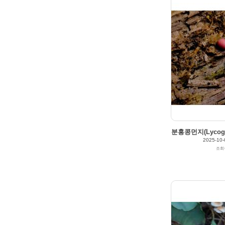
분홍콩먼지(Lycogala
2025-10-
조회
2025/10/04
by
갈매빛/崠駐
Views
167
Likes
0