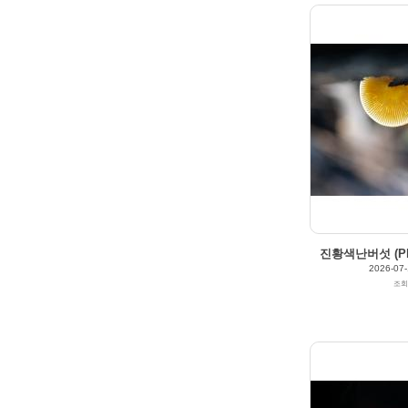
2026/04/20
by
갈매빛/崠駐
Views
193
Likes
0
진황색난버섯 (Plute
2026-07-
조