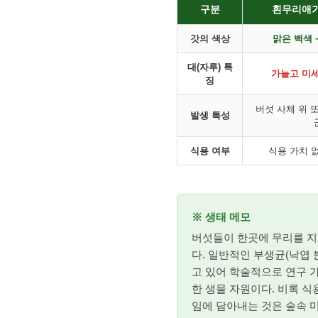
구분
흰무리애기
갓의 색상
맑은 백색 
대(자루) 특
가늘고 미세
징
버섯 사체 위 
발생 특성
식용 여부
식용 가치 없
※ 생태 메모
버섯들이 한곳에 무리를 지어
다. 일반적인 부생균(낙엽 
고 있어 학술적으로 연구 
한 생물 자원이다. 비록 
임에 담아내는 것은 숲속 