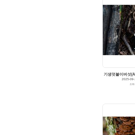
2025/09/12
by
갈매빛/崠駐
Views
205
Likes
0
기생덧붙이버섯(Aster
2025-09-
조회