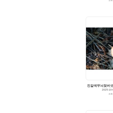
조회
2025/10/04
by
갈매빛/崠駐
Views
181
Likes
0
진갈색무늬젖버섯(Lac
2025-10-
조회