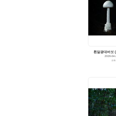
흰알광대버섯 (Am
2026-04-
조회
307
0