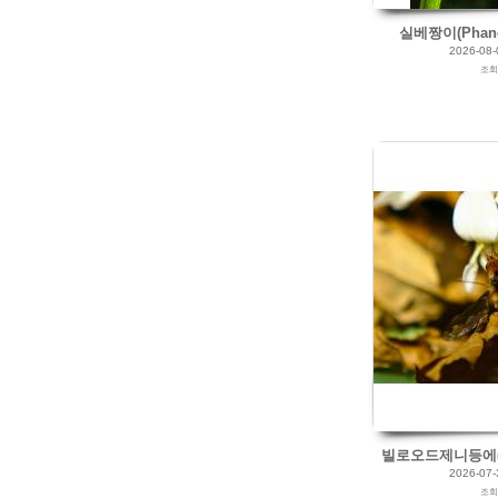
실베짱이(Phanero
2026-08-
조
2026/07/24
by
갈매빛/崠駐
Views
59
Likes
0
빌로오드제니등에(Bo
2026-07-
조