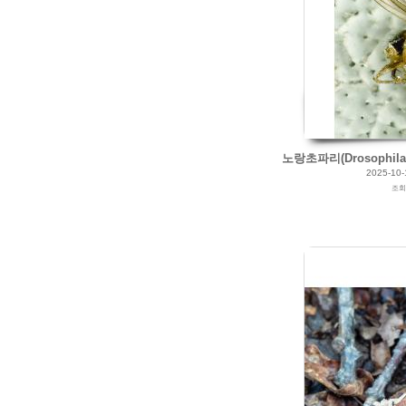
2025/09/12
by
갈매빛/崠駐
Views
151
Likes
0
노랑초파리(Drosophila m
2025-10-
조
2025/07/26
by
갈매빛/崠駐