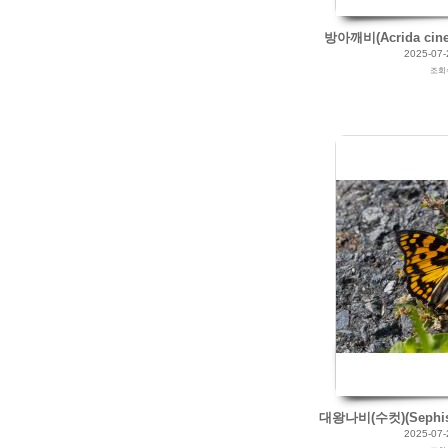
방아깨비(Acrida ciner
2025-07-
조회
2025/07/24
by
갈매빛/崠駐
Views
154
Likes
0
대왕나비(수컷)(Sephisa p
2025-07-