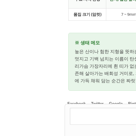
몸집 크기 (암컷)
7 ~ 9m
※ 생태 메모
높은 산이나 험한 지형을 뜻하는 
멋지고 기백 넘치는 이름이 탄생
리가슴 가장자리에 흰 띠가 없
존해 살아가는 배회성 거미로,
에 가득 채워 담는 순간은 짜
Facebook
Twitter
Google
Pint
2026/08/07
by
갈매빛/崠駐
Views
10
Likes
0