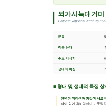
뫼가시늑대거미
Pardosa koponeni Nadolny et al
분류
절
이름 유래
주요 서식지
생태적 특징
■ 형태 및 생태적 특징 상
완벽한 위장색과 황갈색 세로무
섞여 있어 흙바닥이나 나무껍질