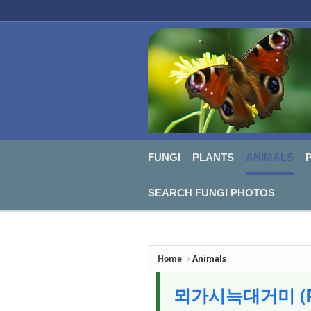
FUNGI
PLANTS
ANIMALS
PHO
Sketchbook5, 스케치북5
Sketchbook5, 스케치북5
FUNGI
PLANTS
ANIMALS
SEARCH FUNGI PHOTOS
Home
Animals
뫼가시늑대거미 (Par