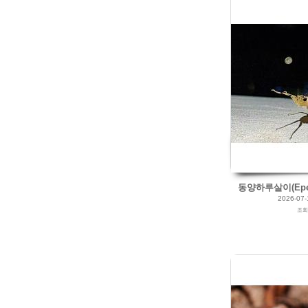
2026/04/24
by
갈매빛/崠駐
Views
111
Likes
0
동양하루살이(Epeor
2026-07-
조