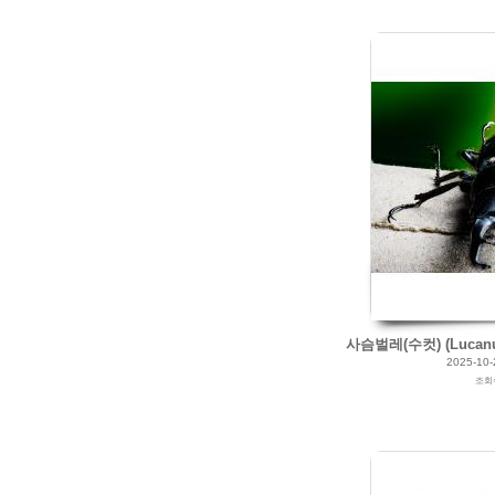
사슴벌레(수컷) (Lucanus 
2025-10-
조회
2025/10/13