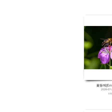
2026/07/17
by
갈매빛/崠駐
Views
81
Likes
0
꽃등에(Erist
2026-07-
조