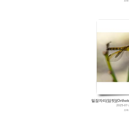
조회
밀잠자리(암컷)(Orthetrum
2025-07-
조회