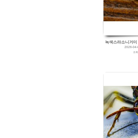
by
갈매빛/崠駐
Views
125
Likes
0
녹색스라소니거미 (Peu
2026-04-
조
2025/10/30
by
갈매빛/崠駐
Views
145
Likes
0