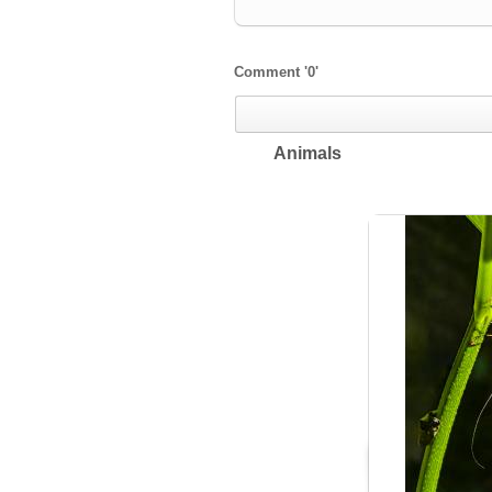
Comment
'0'
Animals
2026/07/30
by
갈매빛/崠駐
Views
41
Likes
0