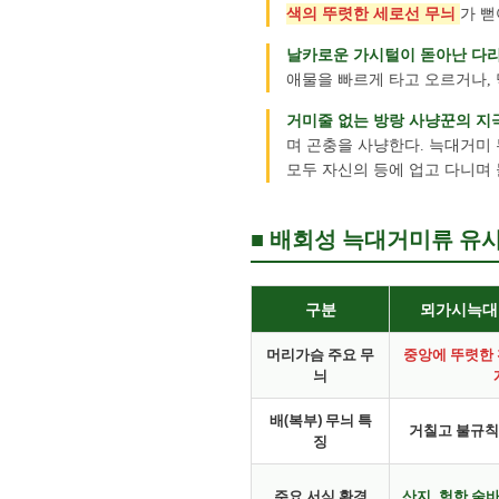
색의 뚜렷한 세로선 무늬
가 뻗
날카로운 가시털이 돋아난 다리
애물을 빠르게 타고 오르거나,
거미줄 없는 방랑 사냥꾼의 지
며 곤충을 사냥한다. 늑대거미
모두 자신의 등에 업고 다니며
■ 배회성 늑대거미류 유사종
구분
뫼가시늑대거
머리가슴 주요 무
중앙에 뚜렷한 
늬
배(복부) 무늬 특
거칠고 불규칙
징
주요 서식 환경
산지, 험한 숲