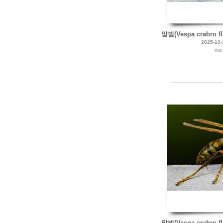
말벌(Vespa crabro fl
2025-10-
조회
2025/10/26
by
갈매빛/崠駐
Views
112
Likes
0
말벌(Vespa crabro fl