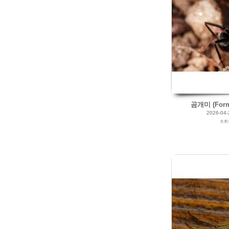
곰개미 (Formi
2026-04-
조회
2026/04/09
by
갈매빛/崠駐
Views
98
Likes
0
2025/10/30