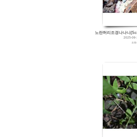
Views
190
Likes
0
노란허리조경나나니(Scelip
2025-09-
조회
2025/07/26
by
갈매빛/崠駐
Views
143
Likes
0