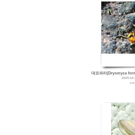
by
갈매빛/崠駐
Views
139
Likes
0
대모파리(Dryomyza formo
2025-10-
조회
99
0