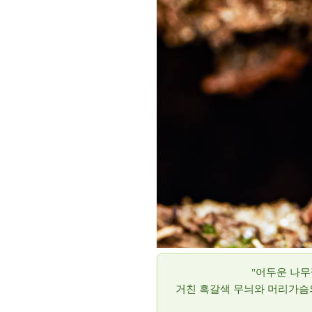
"어두운 나무
거친 흑갈색 무늬와 머리가슴의