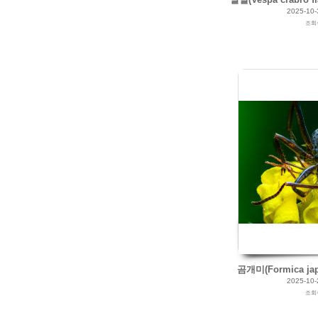
2025-10-
조회
2025/10/21
by
갈매빛/崠駐
Views
126
Likes
0
곰개미(Formica jap
2025-10-
조회