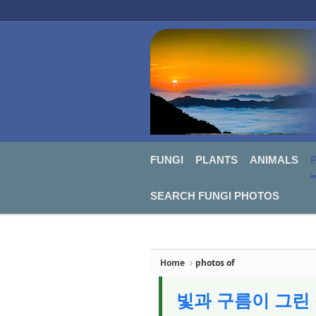
FUNGI
PLANTS
ANIMALS
PHO
Sketchbook5, 스케치북5
Sketchbook5, 스케치북5
FUNGI
PLANTS
ANIMALS
SEARCH FUNGI PHOTOS
Home
photos of
빛과 구름이 그린