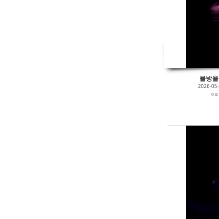
2026/05/27
by
갈매빛/崠駐
Views
121
Likes
0
물방울 0
2026-05
조