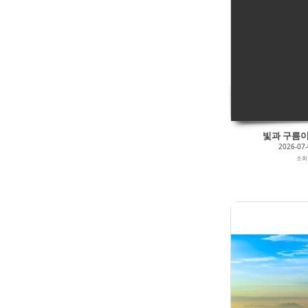
2026/07/06
by
갈매빛/崠駐
Views
62
Likes
0
빛과 구름이
2026-07
조