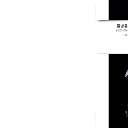
물방울 0
2026-05
조회
2026/05/27
by
갈매빛/崠駐
Views
93
Likes
0