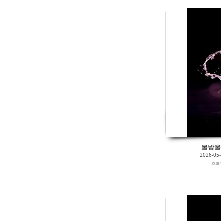
105
0
2026/05/27
by
갈매빛/崠駐
Views
144
Likes
0
물방울 0
2026-05
조회