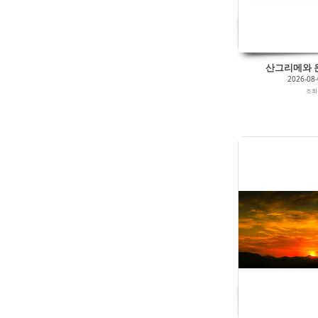
산그리메와 운해
2026-08
조