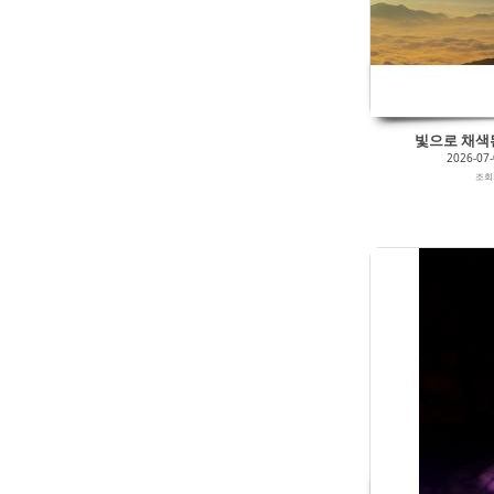
빛으로 채색된
2026-07
조
131
0
2026/05/27
by
갈매빛/崠駐
Views
100
Likes
0