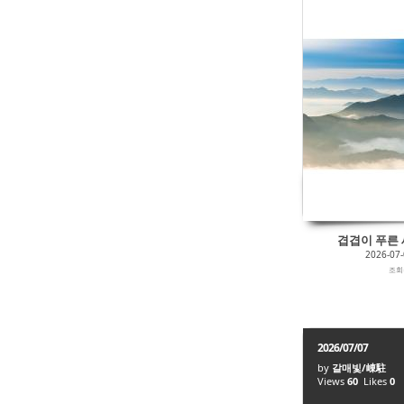
겹겹이 푸른 새
2026-07
조
2026/07/07
by
갈매빛/崠駐
Views
60
Likes
0