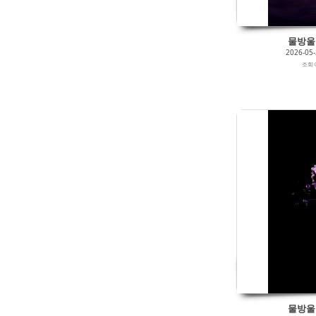
물방울 0
2026-05
조회
2026/05/27
by
갈매빛/崠駐
Views
140
Likes
0
물방울 0